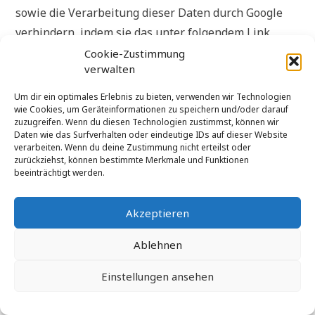
sowie die Verarbeitung dieser Daten durch Google
verhindern, indem sie das unter folgendem Link
verfügbare Browser-Plugin herunterladen und
Cookie-Zustimmung
verwalten
installieren:
http://tools.google.com/dlpage/gaoptout?
hl=de
.
Um dir ein optimales Erlebnis zu bieten, verwenden wir Technologien
wie Cookies, um Geräteinformationen zu speichern und/oder darauf
zuzugreifen. Wenn du diesen Technologien zustimmst, können wir
Weitere Informationen zur Datennutzung durch
Daten wie das Surfverhalten oder eindeutige IDs auf dieser Website
Google, Einstellungs- und
verarbeiten. Wenn du deine Zustimmung nicht erteilst oder
zurückziehst, können bestimmte Merkmale und Funktionen
Widerspruchsmöglichkeiten, erfahren Sie in der
beeinträchtigt werden.
Datenschutzerklärung von Google
(
https://policies.google.com/technologies/ads
) sowie
Akzeptieren
in den Einstellungen für die Darstellung von
Ablehnen
Werbeeinblendungen durch Google
(https://adssettings.google.com/authenticated
).
Einstellungen ansehen
Die personenbezogenen Daten der Nutzer werden