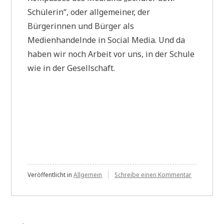
Schülerin“, oder allgemeiner, der
Bürgerinnen und Bürger als
Medienhandelnde in Social Media. Und da
haben wir noch Arbeit vor uns, in der Schule
wie in der Gesellschaft.
zu
Veröffentlicht in
Allgemein
Schreibe einen Kommentar
Wie
kann
Schule
mit
Terrorismu