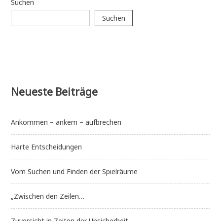
Suchen
bzw.
extremer
Suchen
Gewalt
in
den
Medien
umgehen?
Neueste Beiträge
Ankommen – ankern – aufbrechen
Harte Entscheidungen
Vom Suchen und Finden der Spielräume
„Zwischen den Zeilen…
Zuversicht in Zeiten der Unsicherheit