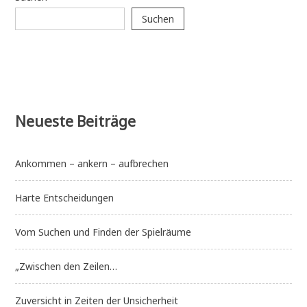
dass
Suchen
wir
Schule
fit
für
die
Zukunft
machen
werden?
Neueste Beiträge
Ankommen – ankern – aufbrechen
Harte Entscheidungen
Vom Suchen und Finden der Spielräume
„Zwischen den Zeilen…
Zuversicht in Zeiten der Unsicherheit