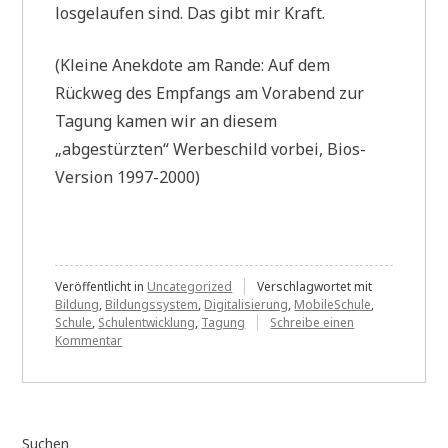
losgelaufen sind. Das gibt mir Kraft.
(Kleine Anekdote am Rande: Auf dem
Rückweg des Empfangs am Vorabend zur
Tagung kamen wir an diesem
„abgestürzten“ Werbeschild vorbei, Bios-
Version 1997-2000)
Veröffentlicht in
Uncategorized
Verschlagwortet mit
Bildung
,
Bildungssystem
,
Digitalisierung
,
MobileSchule
,
Schule
,
Schulentwicklung
,
Tagung
Schreibe einen
zu
Kommentar
Zeigt
die
Tagung
„Mobile
Schule
Suchen
2023“,