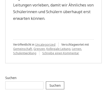
Leitungen vorleben, damit wir Ähnliches von
Schülerinnen und Schülern überhaupt erst
erwarten können.
Veröffentlicht in
Uncategorized
Verschlagwortet mit
Gemeinschaft
,
Grenzen
,
Kollegiale Leitung
,
Lernen
,
zu
Schulentwicklung
Schreibe einen Kommentar
Menschen
begleiten
und
Lernen
ermöglichen
Suchen
–
was
Suchen
Lehrkräfte
und
Schulleitungen
verbindet