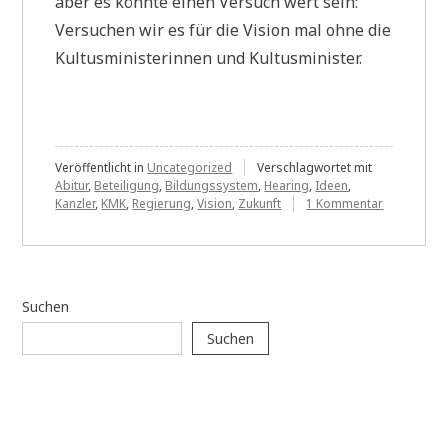
aber es könnte einen Versuch wert sein:
Versuchen wir es für die Vision mal ohne die
Kultusministerinnen und Kultusminister.
Veröffentlicht in
Uncategorized
Verschlagwortet mit
Abitur
,
Beteiligung
,
Bildungssystem
,
Hearing
,
Ideen
,
zu
Kanzler
,
KMK
,
Regierung
,
Vision
,
Zukunft
1 Kommentar
Die
Kultusminis
und
die
KMK
Suchen
werden
es
Suchen
nicht
schaffen