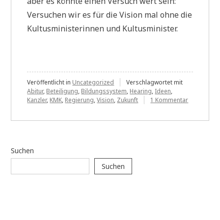
aber es könnte einen Versuch wert sein:
Versuchen wir es für die Vision mal ohne die
Kultusministerinnen und Kultusminister.
Veröffentlicht in
Uncategorized
Verschlagwortet mit
Abitur
,
Beteiligung
,
Bildungssystem
,
Hearing
,
Ideen
,
zu
Kanzler
,
KMK
,
Regierung
,
Vision
,
Zukunft
1 Kommentar
Die
Kultusminis
und
die
KMK
Suchen
werden
es
Suchen
nicht
schaffen