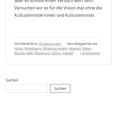
aber es könnte einen Versuch wert sein:
Versuchen wir es für die Vision mal ohne die
Kultusministerinnen und Kultusminister.
Veröffentlicht in
Uncategorized
Verschlagwortet mit
Abitur
,
Beteiligung
,
Bildungssystem
,
Hearing
,
Ideen
,
zu
Kanzler
,
KMK
,
Regierung
,
Vision
,
Zukunft
1 Kommentar
Die
Kultusminis
und
die
KMK
Suchen
werden
es
Suchen
nicht
schaffen